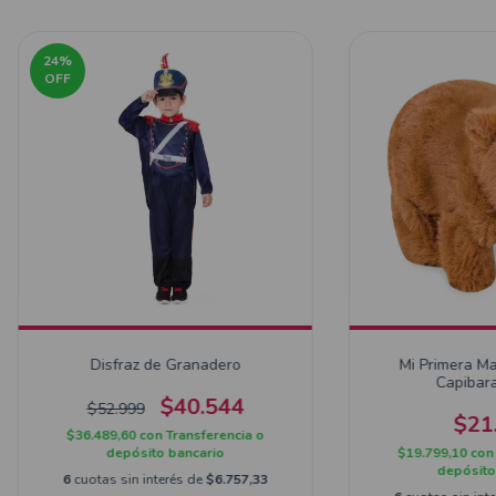
24
%
OFF
Disfraz de Granadero
Mi Primera M
Capibar
$40.544
$52.999
$21
$36.489,60
con
Transferencia o
depósito bancario
$19.799,10
con
depósito
6
cuotas sin interés de
$6.757,33