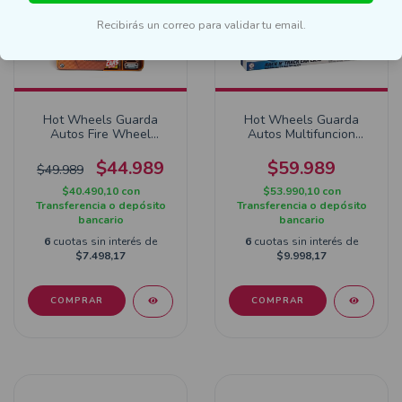
Recibirás un correo para validar tu email.
Hot Wheels Guarda
Hot Wheels Guarda
Autos Fire Wheel
Autos Multifuncion
Garage HWCC18
HWCC9
$44.989
$59.989
$49.989
$40.490,10
con
$53.990,10
con
Transferencia o depósito
Transferencia o depósito
bancario
bancario
6
cuotas sin interés de
6
cuotas sin interés de
$7.498,17
$9.998,17