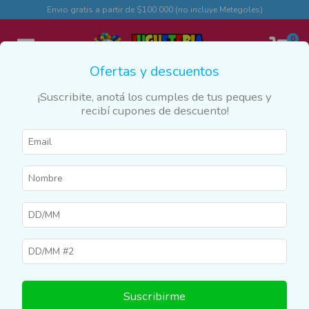
Envio gratis a partir de $100.000 (no incluye Metegoles)
0
Ofertas y descuentos
¡Suscribite, anotá los cumples de tus peques y
recibí cupones de descuento!
Inicio
>
Marcas y Franquicias
>
Hot Wheels
Hot Wheels
Filtrar
10
%
OFF
Suscribirme