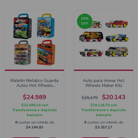
20
%
OFF
Maletin Metalico Guarda
Auto para Armar Hot
Autos Hot Wheels
Wheels Maker Kitz
HWCC2
$24.989
$20.143
$25.179
$22.490,10
con
$18.128,70
con
Transferencia o depósito
Transferencia o depósito
bancario
bancario
6
cuotas sin interés de
6
cuotas sin interés de
$4.164,83
$3.357,17