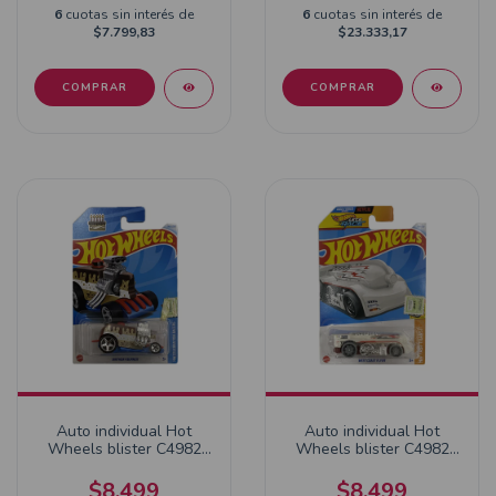
6
cuotas sin interés de
6
cuotas sin interés de
$7.799,83
$23.333,17
Auto individual Hot
Auto individual Hot
Wheels blister C4982
Wheels blister C4982
145/250 BIRTHDAY
56/250 WEST COAST
BURNER
FLYER
$8.499
$8.499