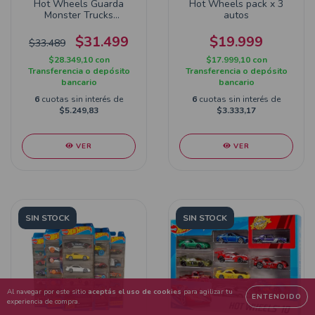
Hot Wheels Guarda
Hot Wheels pack x 3
Monster Trucks
autos
HWCC21
$31.499
$19.999
$33.489
$28.349,10
con
$17.999,10
con
Transferencia o depósito
Transferencia o depósito
bancario
bancario
6
cuotas sin interés de
6
cuotas sin interés de
$5.249,83
$3.333,17
VER
VER
SIN STOCK
SIN STOCK
Al navegar por este sitio
aceptás el uso de cookies
para agilizar tu
ENTENDIDO
experiencia de compra.