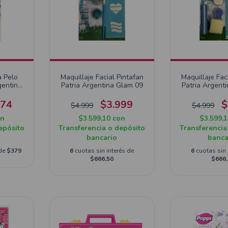
a Pelo
Maquillaje Facial Pintafan
Maquillaje Fac
gentina
Patria Argentina Glam 09
Patria Argent
274
$3.999
$
$4.999
$4.999
on
$3.599,10
con
$3.599,
epósito
Transferencia o depósito
Transferencia
bancario
banca
 de
$379
6
cuotas sin interés de
6
cuotas sin 
$666,50
$666,