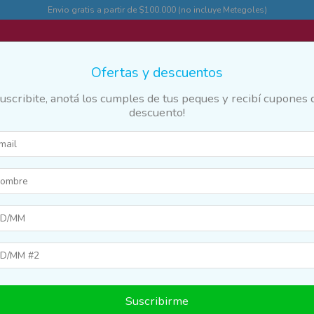
Envio gratis a partir de $100.000 (no incluye Metegoles)
Ofertas y descuentos
Suscribite, anotá los cumples de tus peques y recibí cupones 
descuento!
des
Marcas y franquicias
Destacados
Guia
za y Maquillaje
Suscribirme