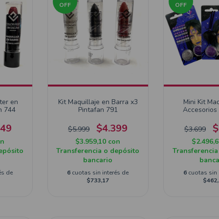
OFF
OFF
tter en
Kit Maquillaje en Barra x3
Mini Kit Maq
n 744
Pintafan 791
Accesorios 
949
$4.399
$
$5.999
$3.699
on
$3.959,10
con
$2.496,
epósito
Transferencia o depósito
Transferencia
bancario
banca
és de
6
cuotas sin interés de
6
cuotas sin 
$733,17
$462,