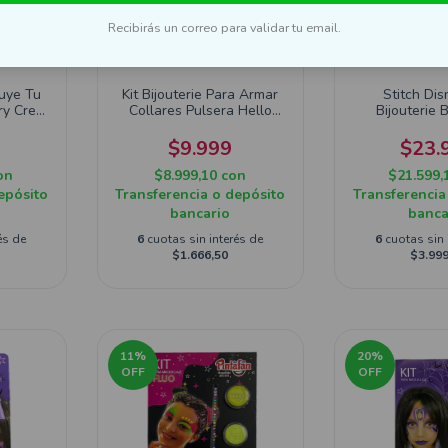
Recibirás un correo para validar tu email.
uye Tu
Kit Bijouterie Para Armar
Stitch Dis
ry Crea
Collares Pulsera Hello
Bijouterie B
Kitty
Pulseras S
9
$9.999
$23.
on
$8.999,10
con
$21.599,
epósito
Transferencia o depósito
Transferencia
bancario
banca
és de
6
cuotas sin interés de
6
cuotas sin 
$1.666,50
$3.999
11
%
20
%
OFF
OFF