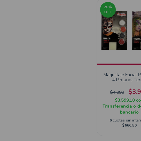
20
%
OFF
Maquillaje Facial 
4 Pinturas Ter
$3.
$4.999
$3.599,10
c
Transferencia o d
bancario
6
cuotas sin inter
$666,50