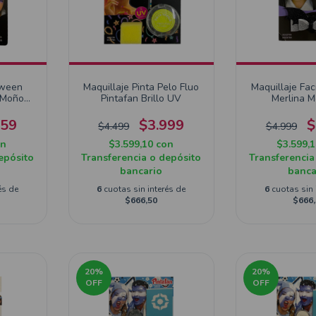
oween
Maquillaje Pinta Pelo Fluo
Maquillaje Fac
a Moño
Pintafan Brillo UV
Merlina 
959
$3.999
$
$4.499
$4.999
on
$3.599,10
con
$3.599,
epósito
Transferencia o depósito
Transferencia
bancario
banca
és de
6
cuotas sin interés de
6
cuotas sin 
$666,50
$666,
20
%
20
%
OFF
OFF