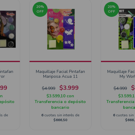
20
%
20
%
OFF
OFF
Pintafan
Maquillaje Facial Pintafan
Maquillaje Fac
ror
Mariposa Acua 11
My Wor
999
$3.999
$
$4.999
$4.999
on
$3.599,10
con
$3.599,
epósito
Transferencia o depósito
Transferencia
bancario
banca
és de
6
cuotas sin interés de
6
cuotas sin 
$666,50
$666,