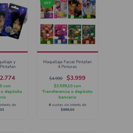
OFF
uillaje y
Maquillaje Facial Pintafan
Pintafan
4 Pinturas
2.774
$3.999
$4.999
60
con
$3.599,10
con
 o depósito
Transferencia o depósito
rio
bancario
interés de
6
cuotas sin interés de
33
$666,50