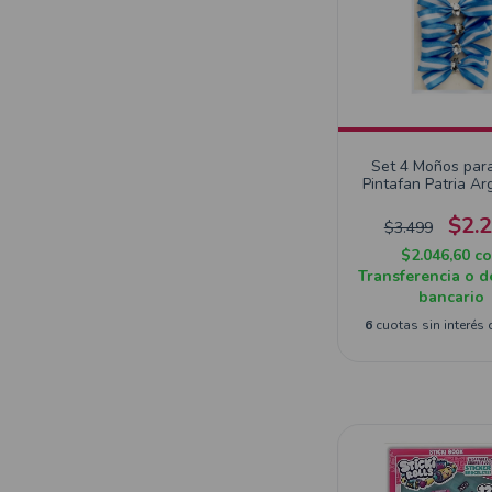
Set 4 Moños par
Pintafan Patria Ar
Glam 01
$2.
$3.499
$2.046,60
c
Transferencia o d
bancario
6
cuotas sin interés