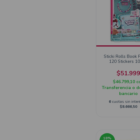
Sticki Rolls Book 
120 Stickers 1
$51.99
$46.799,10
c
Transferencia o d
bancario
6
cuotas sin inter
$8.666,50
18
%