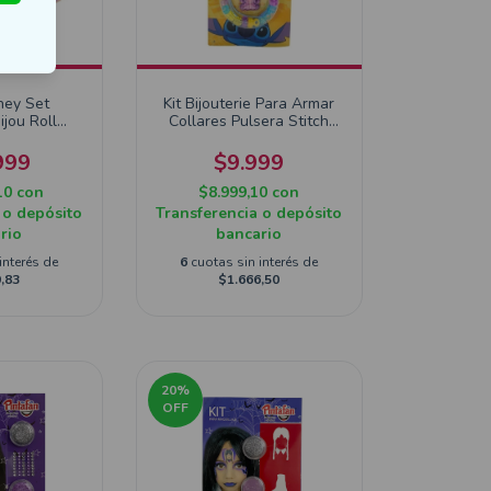
ney Set
Kit Bijouterie Para Armar
ijou Roll
Collares Pulsera Stitch
tickers
Disney
999
$9.999
10
con
$8.999,10
con
 o depósito
Transferencia o depósito
rio
bancario
interés de
6
cuotas sin interés de
,83
$1.666,50
20
%
OFF