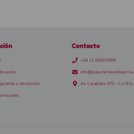
ción
Contacto
o
+54 11 6009 0908
bicación
info@jugueterialamilagrosa
 garantía y devolución
Av. Carabobo 572 - C.A.B.A.
privacidad