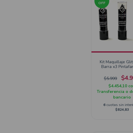
OFF
Kit Maquillaje Gli
Barra x3 Pintafa
$4.
$5.999
$4.454,10
c
Transferencia o d
bancario
6
cuotas sin inter
$824,83