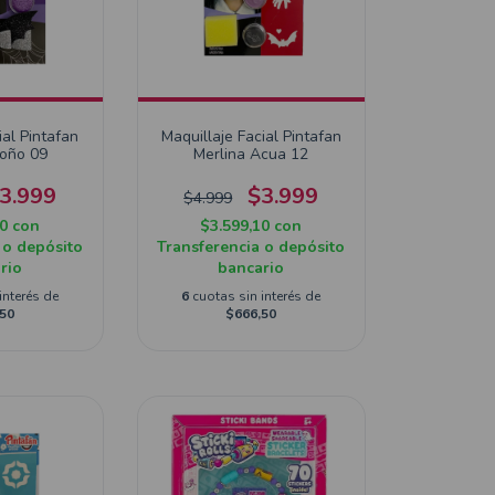
ial Pintafan
Maquillaje Facial Pintafan
Moño 09
Merlina Acua 12
3.999
$3.999
$4.999
10
con
$3.599,10
con
 o depósito
Transferencia o depósito
rio
bancario
interés de
6
cuotas sin interés de
50
$666,50