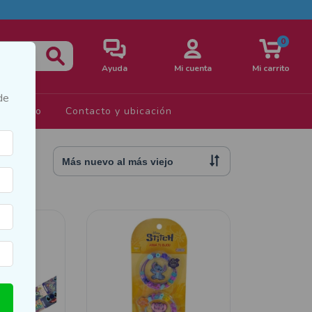
0
Ayuda
Mi cuenta
Mi carrito
de
s de Uso
Contacto y ubicación