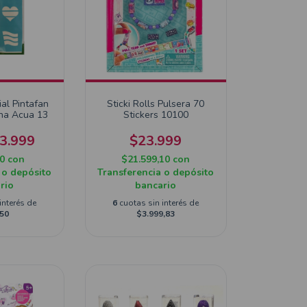
ial Pintafan
Sticki Rolls Pulsera 70
ina Acua 13
Stickers 10100
3.999
$23.999
10
con
$21.599,10
con
 o depósito
Transferencia o depósito
rio
bancario
interés de
6
cuotas sin interés de
50
$3.999,83