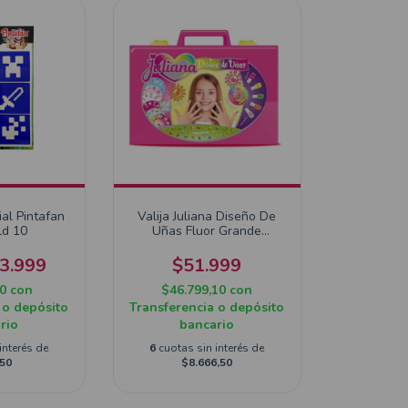
ial Pintafan
Valija Juliana Diseño De
ld 10
Uñas Fluor Grande
SISJUL073
3.999
$51.999
10
con
$46.799,10
con
 o depósito
Transferencia o depósito
rio
bancario
interés de
6
cuotas sin interés de
50
$8.666,50