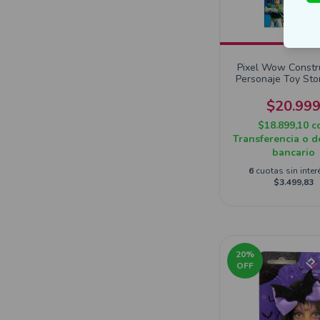
Pixel Wow Constr
Personaje Toy Sto
Llaveros
$20.99
$18.899,10
c
Transferencia o d
bancario
6
cuotas sin inter
$3.499,83
20
%
OFF