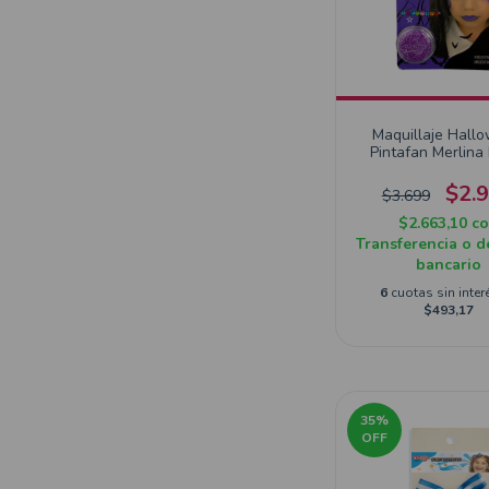
Maquillaje Hall
Pintafan Merlin
Murcielago
$2.
$3.699
$2.663,10
c
Transferencia o d
bancario
6
cuotas sin inter
$493,17
35
%
OFF