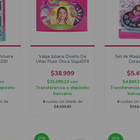
Pulsera
Valija Juliana Diseño De
Set de Maqui
0200
Uñas Fluor Chica Sisjul074
Cora
9
$38.999
$5.
on
$35.099,10
con
$4.949,
epósito
Transferencia o depósito
Transferencia
bancario
banca
és de
6
cuotas sin interés de
6
cuotas sin 
$6.499,83
$916,
27
%
25
%