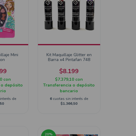
llaje Mini
Kit Maquillaje Glitter en
zon
Barra x4 Pintafan 748
499
$8.199
10
con
$7.379,10
con
 o depósito
Transferencia o depósito
rio
bancario
interés de
6
cuotas sin interés de
50
$1.366,50
20
%