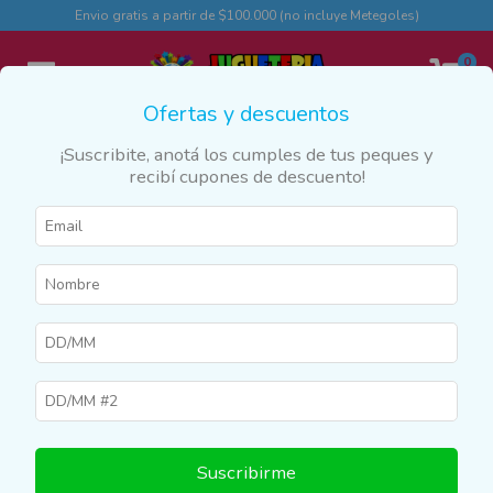
Envio gratis a partir de $100.000 (no incluye Metegoles)
0
Ofertas y descuentos
¡Suscribite, anotá los cumples de tus peques y
recibí cupones de descuento!
Inicio
>
Productos
>
AIRE LIBRE
>
Paraguas y Pilotos
Paraguas y Pilotos
Filtrar
Suscribirme