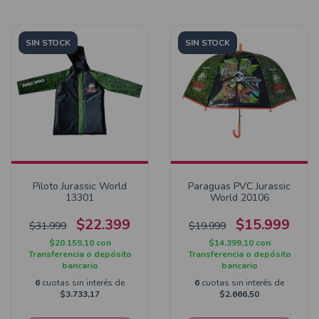
SIN STOCK
SIN STOCK
Piloto Jurassic World
Paraguas PVC Jurassic
13301
World 20106
$22.399
$15.999
$31.999
$19.999
$20.159,10
con
$14.399,10
con
Transferencia o depósito
Transferencia o depósito
bancario
bancario
6
cuotas sin interés de
6
cuotas sin interés de
$3.733,17
$2.666,50