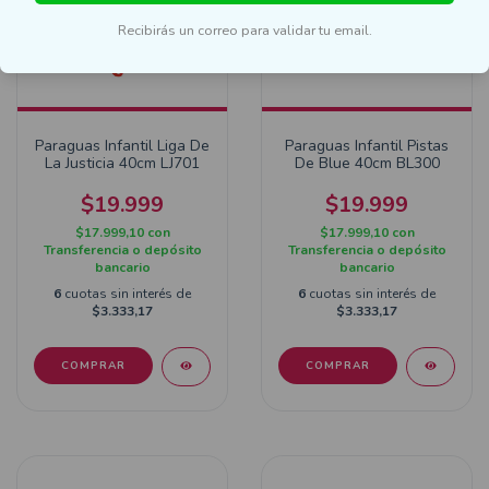
Recibirás un correo para validar tu email.
Paraguas Infantil Liga De
Paraguas Infantil Pistas
La Justicia 40cm LJ701
De Blue 40cm BL300
$19.999
$19.999
$17.999,10
con
$17.999,10
con
Transferencia o depósito
Transferencia o depósito
bancario
bancario
6
cuotas sin interés de
6
cuotas sin interés de
$3.333,17
$3.333,17