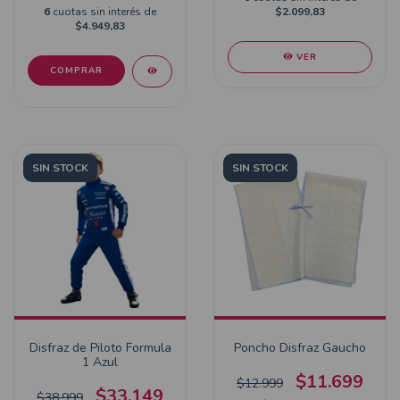
6
cuotas sin interés de
$2.099,83
$4.949,83
VER
SIN STOCK
SIN STOCK
Disfraz de Piloto Formula
Poncho Disfraz Gaucho
1 Azul
$11.699
$12.999
$33.149
$38.999