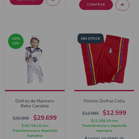
COMPRAR
10
%
SIN STOCK
OFF
Disfraz de Marinero
Poncho Disfraz Colla
Bebe Candela
$12.599
$13.999
$29.699
$32.999
$11.339,10
con
$26.729,10
con
Transferencia o depósito
Transferencia o depósito
bancario
bancario
6
cuotas sin interés de