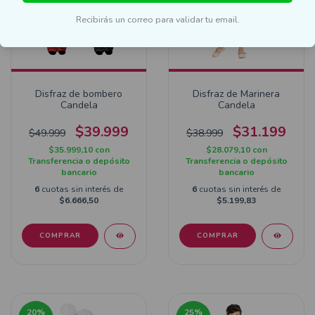
Recibirás un correo para validar tu email.
Disfraz de bombero
Disfraz de Marinera
Candela
Candela
$39.999
$31.199
$49.999
$38.999
$35.999,10
con
$28.079,10
con
Transferencia o depósito
Transferencia o depósito
bancario
bancario
6
cuotas sin interés de
6
cuotas sin interés de
$6.666,50
$5.199,83
COMPRAR
COMPRAR
20
%
25
%