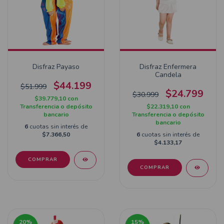
Disfraz Payaso
Disfraz Enfermera
Candela
$44.199
$51.999
$24.799
$30.999
$39.779,10
con
Transferencia o depósito
$22.319,10
con
bancario
Transferencia o depósito
bancario
6
cuotas sin interés de
$7.366,50
6
cuotas sin interés de
$4.133,17
COMPRAR
COMPRAR
20
%
15
%