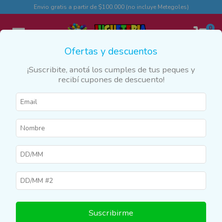
Envio gratis a partir de $100.000 (no incluye Metegoles)
0
Ofertas y descuentos
¡Suscribite, anotá los cumples de tus peques y
recibí cupones de descuento!
Inicio
>
Productos
>
DISFRACES
>
Profesiones
Profesiones
Filtrar
20
%
20
%
OFF
OFF
Suscribirme