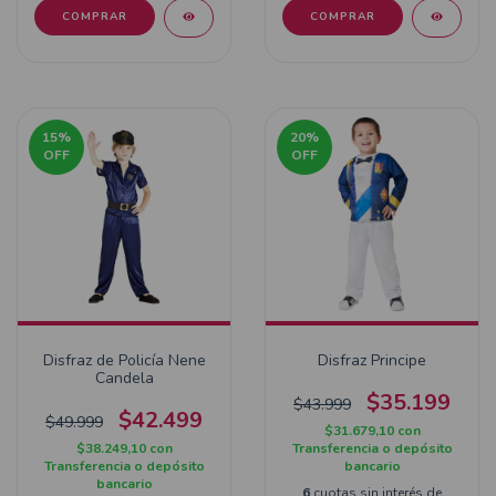
COMPRAR
COMPRAR
15
%
20
%
OFF
OFF
Disfraz de Policía Nene
Disfraz Principe
Candela
$35.199
$43.999
$42.499
$49.999
$31.679,10
con
$38.249,10
con
Transferencia o depósito
Transferencia o depósito
bancario
bancario
6
cuotas sin interés de