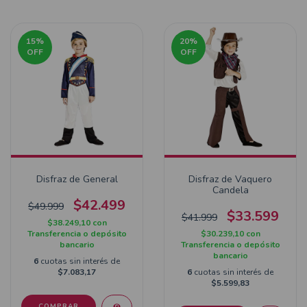
15
%
20
%
OFF
OFF
Disfraz de General
Disfraz de Vaquero
Candela
$42.499
$49.999
$33.599
$41.999
$38.249,10
con
Transferencia o depósito
$30.239,10
con
bancario
Transferencia o depósito
bancario
6
cuotas sin interés de
$7.083,17
6
cuotas sin interés de
$5.599,83
COMPRAR