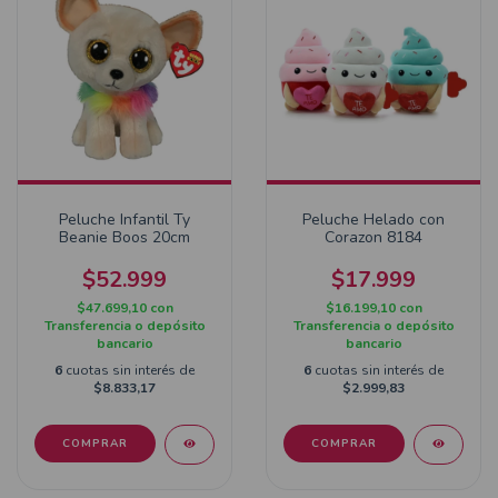
Peluche Infantil Ty
Peluche Helado con
Beanie Boos 20cm
Corazon 8184
$52.999
$17.999
$47.699,10
con
$16.199,10
con
Transferencia o depósito
Transferencia o depósito
bancario
bancario
6
cuotas sin interés de
6
cuotas sin interés de
$8.833,17
$2.999,83
COMPRAR
COMPRAR