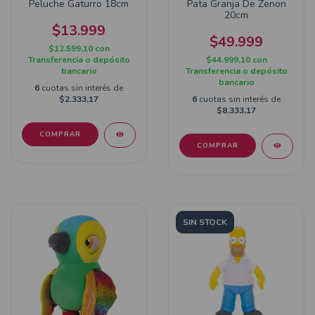
Peluche Gaturro 18cm
Pata Granja De Zenon
20cm
$13.999
$49.999
$12.599,10
con
Transferencia o depósito
$44.999,10
con
bancario
Transferencia o depósito
bancario
6
cuotas sin interés de
$2.333,17
6
cuotas sin interés de
$8.333,17
SIN STOCK