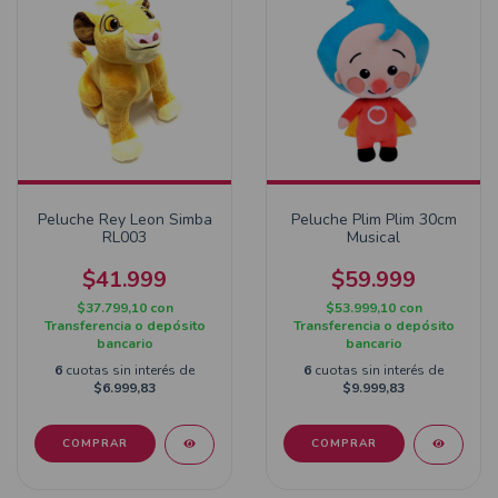
Peluche Rey Leon Simba
Peluche Plim Plim 30cm
RL003
Musical
$41.999
$59.999
$37.799,10
con
$53.999,10
con
Transferencia o depósito
Transferencia o depósito
bancario
bancario
6
cuotas sin interés de
6
cuotas sin interés de
$6.999,83
$9.999,83