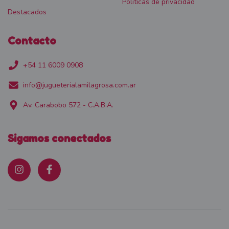
Politicas de privacidad
Destacados
Contacto
+54 11 6009 0908
info@jugueterialamilagrosa.com.ar
Av. Carabobo 572 - C.A.B.A.
Sigamos conectados