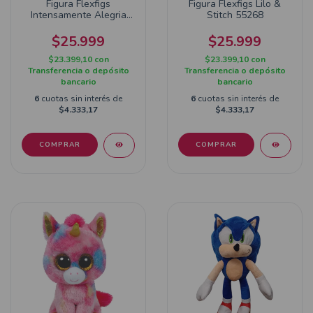
Figura Flexfigs
Figura Flexfigs Lilo &
Intensamente Alegria
Stitch 55268
55271
$25.999
$25.999
$23.399,10
con
$23.399,10
con
Transferencia o depósito
Transferencia o depósito
bancario
bancario
6
cuotas sin interés de
6
cuotas sin interés de
$4.333,17
$4.333,17
COMPRAR