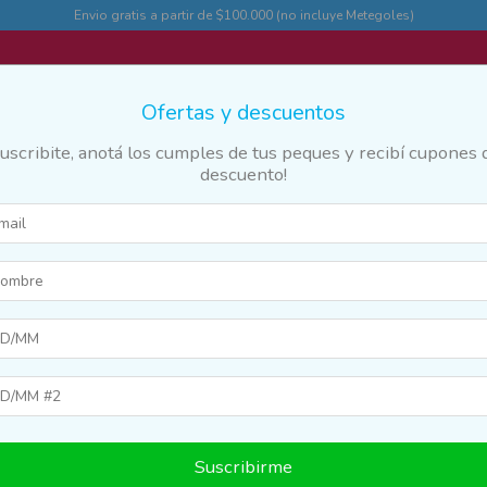
Envio gratis a partir de $100.000 (no incluye Metegoles)
Ofertas y descuentos
Suscribite, anotá los cumples de tus peques y recibí cupones 
descuento!
des
Marcas y franquicias
Destacados
Guia
s y Pistas
>
Autos a Radio Control
20
%
OFF
Suscribirme