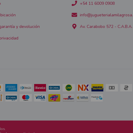
o
+54 11 6009 0908
bicación
info@jugueterialamilagrosa
 garantía y devolución
Av. Carabobo 572 - C.A.B.A.
privacidad
dos.