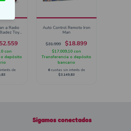
an a Radio
Auto Control Remoto Iron
Bladez Toyz
Man
08
52.559
$18.899
$31.999
10
con
$17.009,10
con
 o depósito
Transferencia o depósito
rio
bancario
interés de
6
cuotas sin interés de
,83
$3.149,83
Sigamos conectados