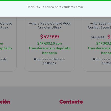
Recibirás un correo para validar tu email.
 Control
Auto a Radio Control Rock
Auto Superm
ltrax
Crawler Ultrax
Control 15cm 
353
9
$52.999
$
$65.699
on
$47.699,10
con
$47.303,
epósito
Transferencia o depósito
Transferencia
bancario
banca
és de
6
cuotas sin interés de
6
cuotas sin 
$8.833,17
$8.759
ción
Contacto