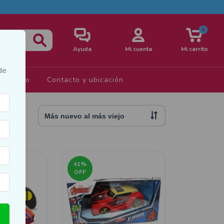
0
Ayuda
Mi cuenta
Mi carrito
de
s de Uso
Contacto y ubicación
41
%
OFF