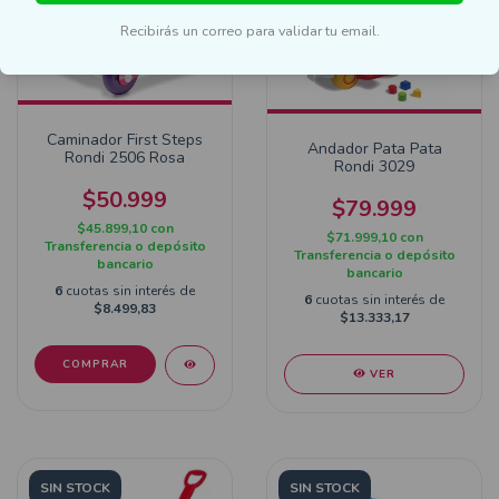
Recibirás un correo para validar tu email.
Caminador First Steps
Andador Pata Pata
Rondi 2506 Rosa
Rondi 3029
$50.999
$79.999
$45.899,10
con
$71.999,10
con
Transferencia o depósito
Transferencia o depósito
bancario
bancario
6
cuotas sin interés de
6
cuotas sin interés de
$8.499,83
$13.333,17
VER
SIN STOCK
SIN STOCK