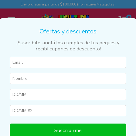
Envio gratis a partir de $100.000 (no incluye Metegoles)
0
Ofertas y descuentos
¡Suscribite, anotá los cumples de tus peques y
recibí cupones de descuento!
Inicio
>
Productos
>
RODADOS
>
Andadores
Andadores
Filtrar
SIN STOCK
Suscribirme