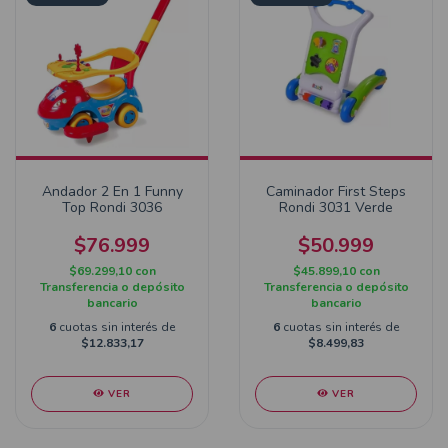
Andador 2 En 1 Funny
Caminador First Steps
Top Rondi 3036
Rondi 3031 Verde
$76.999
$50.999
$69.299,10
con
$45.899,10
con
Transferencia o depósito
Transferencia o depósito
bancario
bancario
6
cuotas sin interés de
6
cuotas sin interés de
$12.833,17
$8.499,83
VER
VER