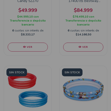
Candy 52270
17400 lts Bestway
58386
$49.999
$84.999
$44.999,10
con
$76.499,10
con
Transferencia o depósito
Transferencia o depósito
bancario
bancario
6
cuotas sin interés de
6
cuotas sin interés de
$8.333,17
$14.166,50
VER
VER
SIN STOCK
SIN STOCK