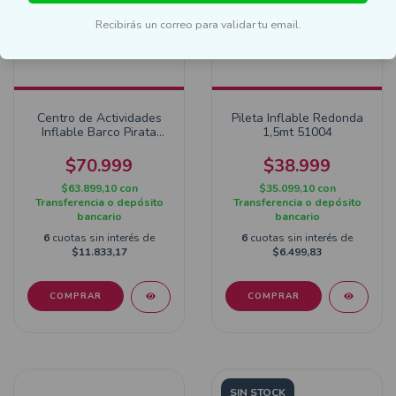
Recibirás un correo para validar tu email.
Centro de Actividades
Pileta Inflable Redonda
Inflable Barco Pirata
1,5mt 51004
52211
$70.999
$38.999
$63.899,10
con
$35.099,10
con
Transferencia o depósito
Transferencia o depósito
bancario
bancario
6
cuotas sin interés de
6
cuotas sin interés de
$11.833,17
$6.499,83
SIN STOCK