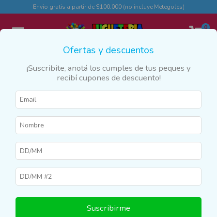
Envio gratis a partir de $100.000 (no incluye Metegoles)
0
Ofertas y descuentos
¡Suscribite, anotá los cumples de tus peques y
recibí cupones de descuento!
Inicio
>
Productos
>
AIRE LIBRE
>
Inflables
>
Piletas
Piletas
Filtrar
Suscribirme