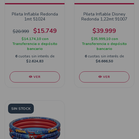
Pileta Inflable Redonda
Pileta Inflable Disney
1mt 51024
Redonda 1,22mt 91007
$15.749
$39.999
$20.999
$14.174,10
con
$35.999,10
con
Transferencia o depósito
Transferencia o depósito
bancario
bancario
6
cuotas sin interés de
6
cuotas sin interés de
$2.624,83
$6.666,50
VER
VER
SIN STOCK