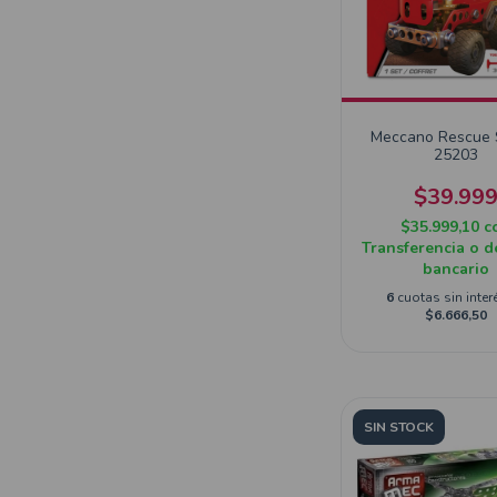
Meccano Rescue
25203
$39.99
$35.999,10
c
Transferencia o d
bancario
6
cuotas sin inter
$6.666,50
SIN STOCK