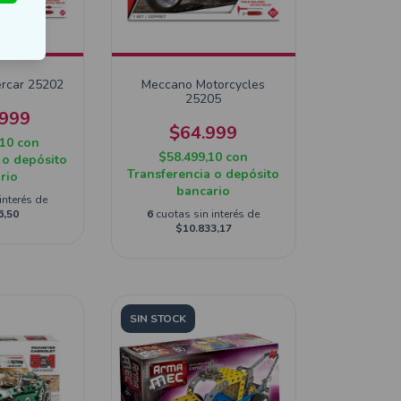
rcar 25202
Meccano Motorcycles
25205
.999
$64.999
,10
con
$58.499,10
con
 o depósito
Transferencia o depósito
rio
bancario
interés de
6,50
6
cuotas sin interés de
$10.833,17
SIN STOCK