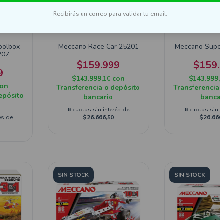
Recibirás un correo para validar tu email.
oolbox
Meccano Race Car 25201
Meccano Supe
207
$159.999
$159
9
$143.999,10
con
$143.999
con
Transferencia o depósito
Transferencia
epósito
bancario
banca
6
cuotas sin interés de
6
cuotas sin 
és de
$26.666,50
$26.66
SIN STOCK
SIN STOCK