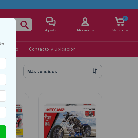
0
Ayuda
Mi cuenta
Mi carrito
de
s de Uso
Contacto y ubicación