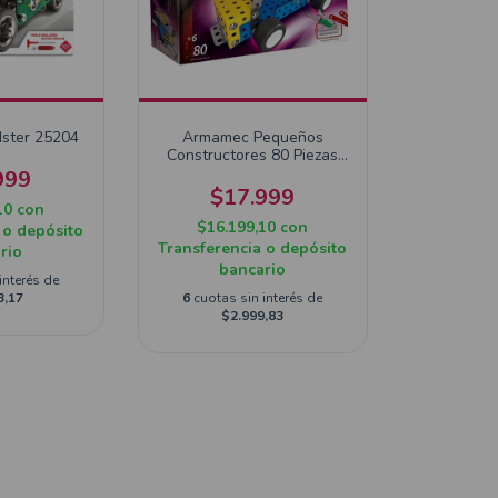
ster 25204
Armamec Pequeños
Constructores 80 Piezas
1600
999
$17.999
10
con
$16.199,10
con
 o depósito
Transferencia o depósito
rio
bancario
interés de
3,17
6
cuotas sin interés de
$2.999,83