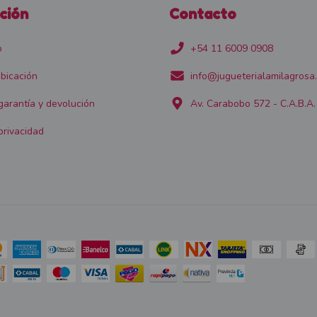
ción
Contacto
o
+54 11 6009 0908
bicación
info@jugueterialamilagrosa
 garantía y devolución
Av. Carabobo 572 - C.A.B.A.
privacidad