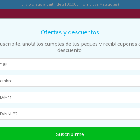
Envio gratis a partir de $100.000 (no incluye Metegoles)
Ofertas y descuentos
Suscribite, anotá los cumples de tus peques y recibí cupones 
descuento!
des
Marcas y franquicias
Destacados
Guia
ues de Construcción
>
Meccano
Suscribirme