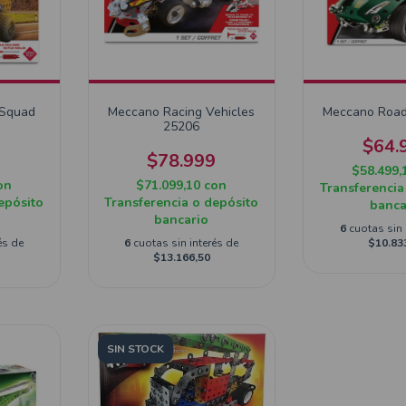
 Squad
Meccano Racing Vehicles
Meccano Road
25206
$64.
9
$78.999
$58.499,
on
$71.099,10
con
Transferencia
epósito
Transferencia o depósito
banca
bancario
6
cuotas sin 
és de
6
cuotas sin interés de
$10.83
$13.166,50
SIN STOCK