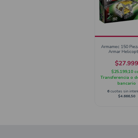
Armamec 150 Piez
Armar Helicop
$27.99
$25.199,10
c
Transferencia o d
bancario
6
cuotas sin inter
$4.666,50