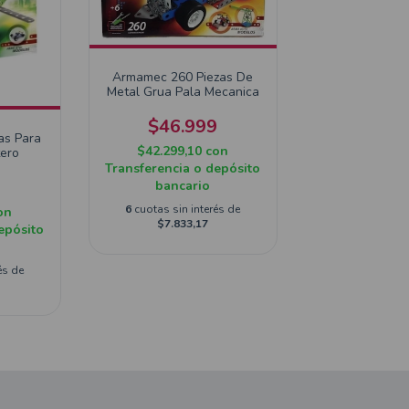
Armamec 260 Piezas De
Metal Grua Pala Mecanica
$46.999
as Para
$42.299,10
con
tero
Transferencia o depósito
9
bancario
6
cuotas sin interés de
on
$7.833,17
epósito
és de