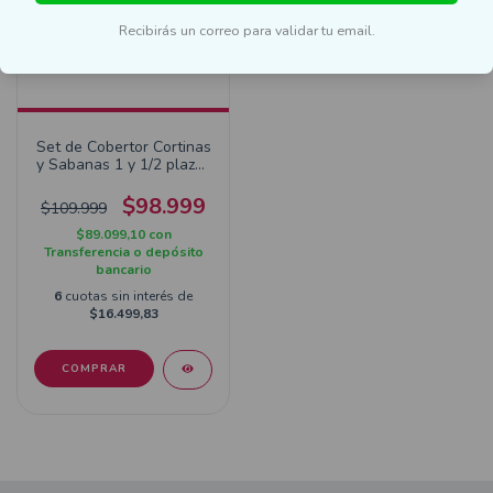
Recibirás un correo para validar tu email.
Set de Cobertor Cortinas
y Sabanas 1 y 1/2 plazas
Minnie
$98.999
$109.999
$89.099,10
con
Transferencia o depósito
bancario
6
cuotas sin interés de
$16.499,83