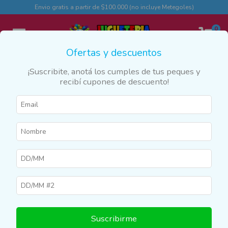
Envio gratis a partir de $100.000 (no incluye Metegoles)
0
Ofertas y descuentos
¡Suscribite, anotá los cumples de tus peques y
recibí cupones de descuento!
Inicio
>
Productos
>
VARIOS
>
Sábanas
Sábanas
Filtrar
10
%
OFF
Suscribirme