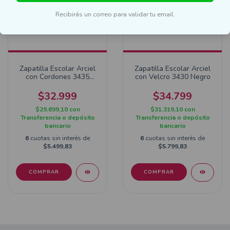
Recibirás un correo para validar tu email.
Zapatilla Escolar Arciel
Zapatilla Escolar Arciel
con Cordones 3435
con Velcro 3430 Negro
Blanco
$32.999
$34.799
$29.699,10
con
$31.319,10
con
Transferencia o depósito
Transferencia o depósito
bancario
bancario
6
cuotas sin interés de
6
cuotas sin interés de
$5.499,83
$5.799,83
COMPRAR
COMPRAR