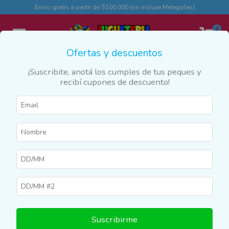
Envio gratis a partir de $100.000 (no incluye Metegoles)
0
Ofertas y descuentos
¡Suscribite, anotá los cumples de tus peques y
recibí cupones de descuento!
Inicio
>
Productos
>
CALZADO
>
Escolar
Escolar
Filtrar
Suscribirme