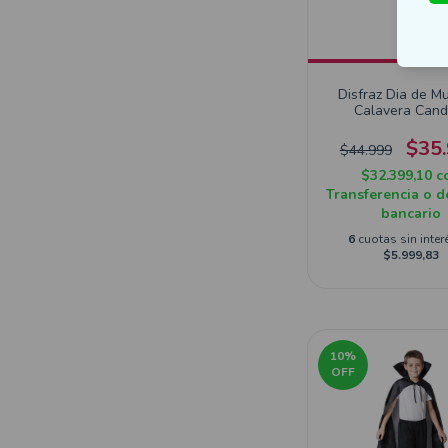
Disfraz Dia de M
Calavera Cand
$35
$44.999
$32.399,10
c
Transferencia o d
bancario
6
cuotas sin inter
$5.999,83
10
%
OFF