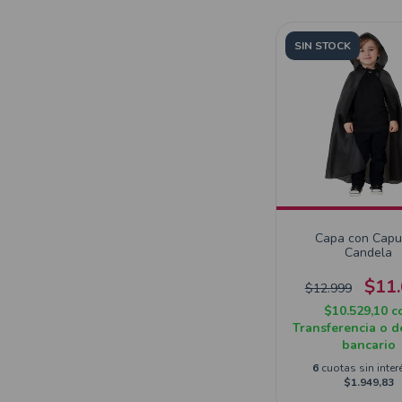
SIN STOCK
Capa con Cap
Candela
$11
$12.999
$10.529,10
c
Transferencia o d
bancario
6
cuotas sin inter
$1.949,83