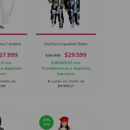
sma Candela
Disfraz Esqueleto Bebe
27.999
$29.599
$36.999
10
con
$26.639,10
con
 o depósito
Transferencia o depósito
rio
bancario
interés de
6
cuotas sin interés de
,50
$4.933,17
20
%
OFF