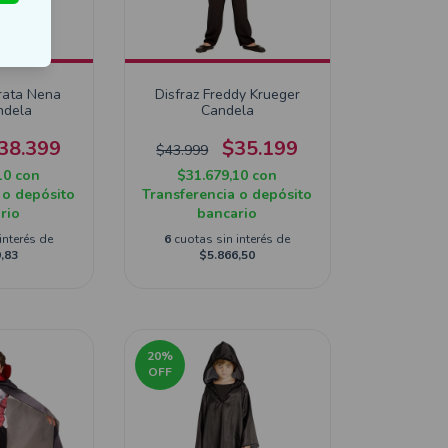
irata Nena
Disfraz Freddy Krueger
ndela
Candela
38.399
$35.199
$43.999
10
con
$31.679,10
con
 o depósito
Transferencia o depósito
rio
bancario
interés de
6
cuotas sin interés de
,83
$5.866,50
20
%
OFF