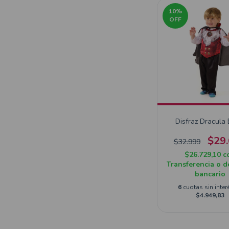
10
%
OFF
Disfraz Dracula
$29
$32.999
$26.729,10
c
Transferencia o d
bancario
6
cuotas sin inter
$4.949,83