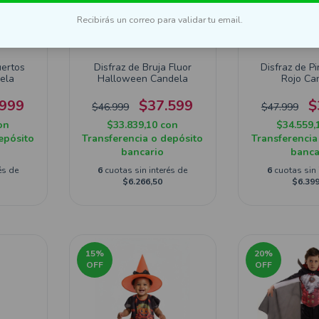
Recibirás un correo para validar tu email.
uertos
Disfraz de Bruja Fluor
Disfraz de P
ela
Halloween Candela
Rojo Ca
.999
$37.599
$
$46.999
$47.999
on
$33.839,10
con
$34.559,
epósito
Transferencia o depósito
Transferencia
bancario
banca
és de
6
cuotas sin interés de
6
cuotas sin 
$6.266,50
$6.399
15
%
20
%
OFF
OFF