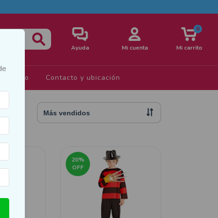
0
Ayuda
Mi cuenta
Mi carrito
de
s de Uso
Contacto y ubicación
20
%
OFF