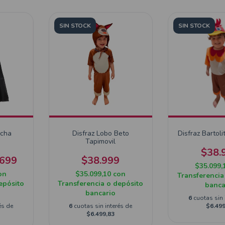
SIN STOCK
SIN STOCK
ucha
Disfraz Lobo Beto
Disfraz Bartoli
Tapimovil
$38.
.699
$38.999
$35.099,
on
$35.099,10
con
Transferencia
epósito
Transferencia o depósito
banca
bancario
6
cuotas sin 
és de
6
cuotas sin interés de
$6.499
$6.499,83