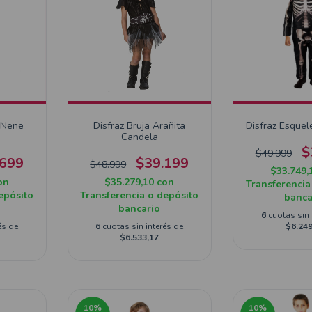
a Nene
Disfraz Bruja Arañita
Disfraz Esquel
Candela
$
$49.999
.699
$39.199
$48.999
$33.749,
on
$35.279,10
con
Transferencia
epósito
Transferencia o depósito
banca
bancario
6
cuotas sin 
és de
6
cuotas sin interés de
$6.249
$6.533,17
10
%
10
%