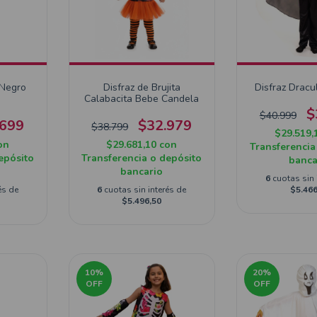
 Negro
Disfraz de Brujita
Disfraz Dracu
Calabacita Bebe Candela
$
$40.999
.699
$32.979
$38.799
$29.519,
on
$29.681,10
con
Transferencia
epósito
Transferencia o depósito
banca
bancario
6
cuotas sin 
és de
6
cuotas sin interés de
$5.466
$5.496,50
10
%
20
%
OFF
OFF