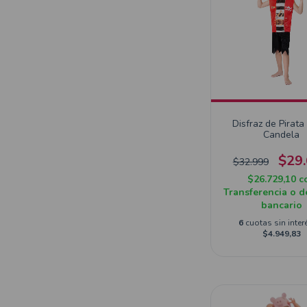
Disfraz de Pirat
Candela
$29
$32.999
$26.729,10
c
Transferencia o d
bancario
6
cuotas sin inter
$4.949,83