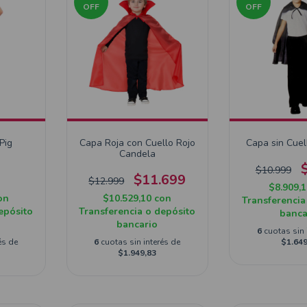
OFF
OFF
Pig
Capa Roja con Cuello Rojo
Capa sin Cuel
Candela
$10.999
9
$11.699
$12.999
$8.909,
on
$10.529,10
con
Transferencia
epósito
Transferencia o depósito
banca
bancario
6
cuotas sin 
és de
6
cuotas sin interés de
$1.649
$1.949,83