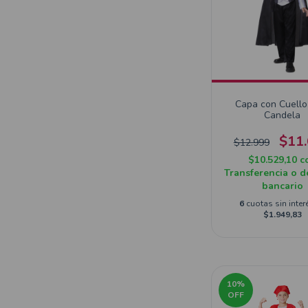
Capa con Cuello
Candela
$11
$12.999
$10.529,10
c
Transferencia o d
bancario
6
cuotas sin inter
$1.949,83
10
%
OFF