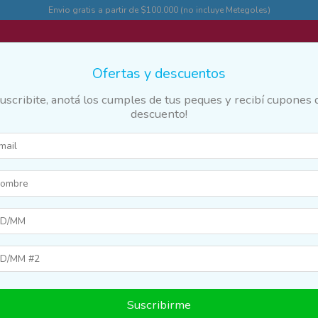
Envio gratis a partir de $100.000 (no incluye Metegoles)
Ofertas y descuentos
Suscribite, anotá los cumples de tus peques y recibí cupones 
descuento!
des
Marcas y franquicias
Destacados
Guia
20
%
20
%
OFF
OFF
Suscribirme