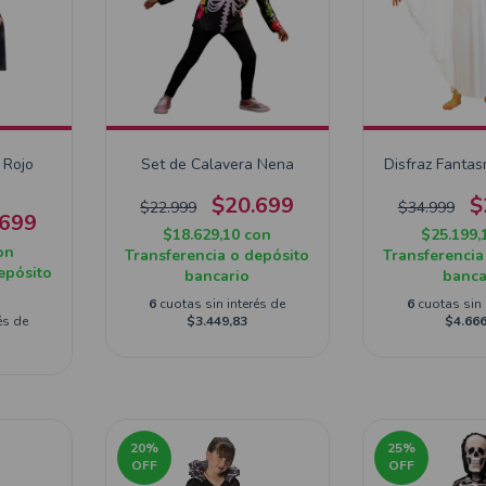
 Rojo
Set de Calavera Nena
Disfraz Fanta
$20.699
$
$22.999
$34.999
.699
$18.629,10
con
$25.199,
on
Transferencia o depósito
Transferencia
epósito
bancario
banca
6
cuotas sin interés de
6
cuotas sin 
és de
$3.449,83
$4.666
20
%
25
%
OFF
OFF