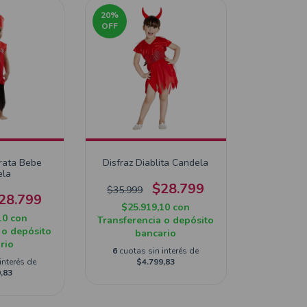
20
%
OFF
irata Bebe
Disfraz Diablita Candela
ela
$28.799
$35.999
28.799
$25.919,10
con
10
con
Transferencia o depósito
 o depósito
bancario
rio
6
cuotas sin interés de
interés de
$4.799,83
,83