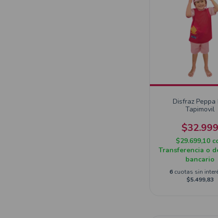
Disfraz Peppa 
Tapimovil
$32.99
$29.699,10
c
Transferencia o d
bancario
6
cuotas sin inter
$5.499,83