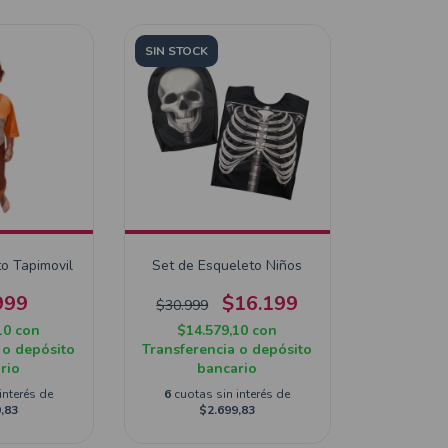
SIN STOCK
to Tapimovil
Set de Esqueleto Niños
999
$16.199
$30.999
10
con
$14.579,10
con
 o depósito
Transferencia o depósito
rio
bancario
interés de
6
cuotas sin interés de
,83
$2.699,83