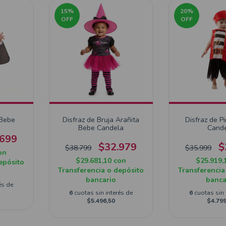
15
%
20
%
OFF
OFF
 Bebe
Disfraz de Bruja Arañita
Disfraz de P
Bebe Candela
Cand
.699
$32.979
$
$38.799
$35.999
on
$29.681,10
con
$25.919,
epósito
Transferencia o depósito
Transferencia
bancario
banca
és de
6
cuotas sin interés de
6
cuotas sin 
$5.496,50
$4.799