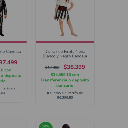
eto Candela
Disfraz de Pirata Nena
Blanco y Negro Candela
37.499
$38.399
$47.999
10
con
$34.559,10
con
 o depósito
Transferencia o depósito
rio
bancario
interés de
,83
6
cuotas sin interés de
$6.399,83
10
%