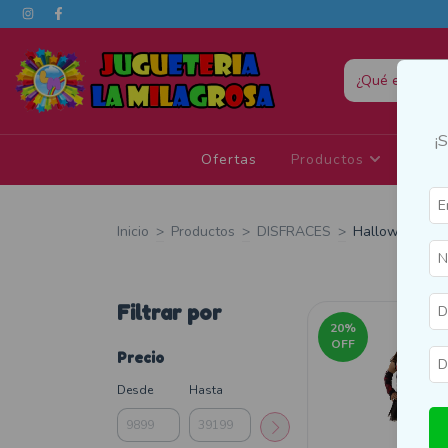
¡
Ofertas
Productos
Eda
Inicio
>
Productos
>
DISFRACES
>
Halloween
Filtrar por
20
%
OFF
Precio
Desde
Hasta