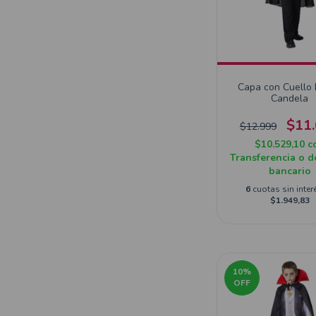
Capa con Cuello
Candela
$11
$12.999
$10.529,10
c
Transferencia o d
bancario
6
cuotas sin inter
$1.949,83
10
%
OFF