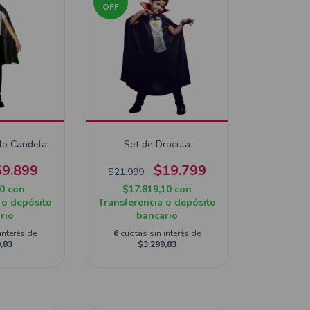
OFF
lo Candela
Set de Dracula
$9.899
$19.799
$21.999
10
con
$17.819,10
con
 o depósito
Transferencia o depósito
rio
bancario
interés de
6
cuotas sin interés de
,83
$3.299,83