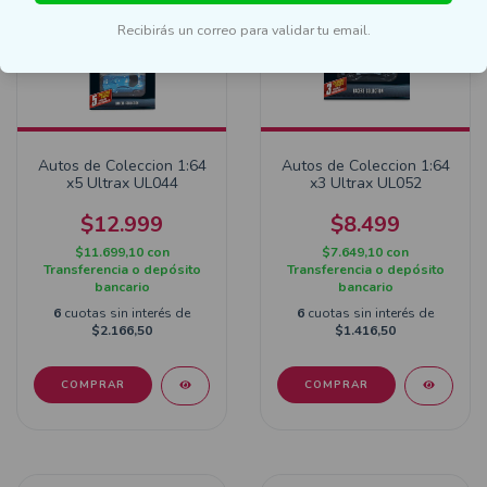
Recibirás un correo para validar tu email.
Autos de Coleccion 1:64
Autos de Coleccion 1:64
x5 Ultrax UL044
x3 Ultrax UL052
$12.999
$8.499
$11.699,10
con
$7.649,10
con
Transferencia o depósito
Transferencia o depósito
bancario
bancario
6
cuotas sin interés de
6
cuotas sin interés de
$2.166,50
$1.416,50