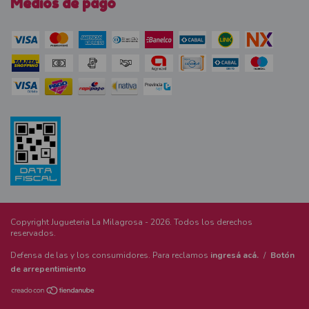
Medios de pago
Copyright Jugueteria La Milagrosa - 2026. Todos los derechos
reservados.
Defensa de las y los consumidores. Para reclamos
ingresá acá.
/
Botón
de arrepentimiento