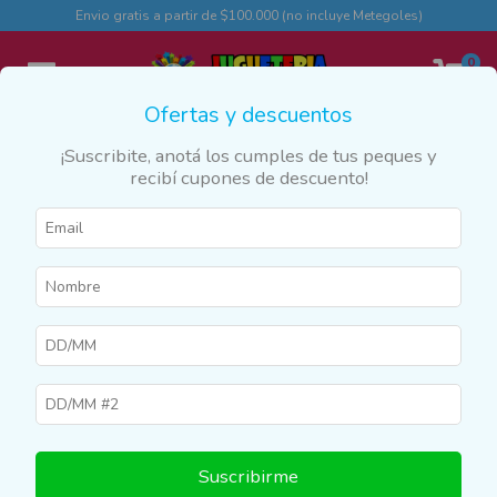
Envio gratis a partir de $100.000 (no incluye Metegoles)
0
Ofertas y descuentos
¡Suscribite, anotá los cumples de tus peques y
recibí cupones de descuento!
Inicio
>
Productos
>
JUEGOS Y JUGUETES
>
Autos y Pistas
>
Autos de Metal
Autos de Metal
Filtrar
Suscribirme