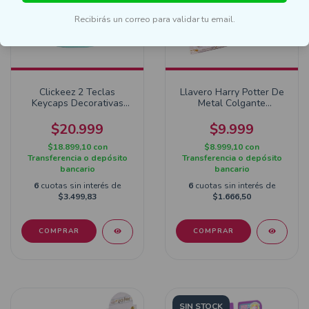
Recibirás un correo para validar tu email.
Clickeez 2 Teclas
Llavero Harry Potter De
Keycaps Decorativas
Metal Colgante
Serie 2
Coleccionable
$20.999
$9.999
$18.899,10
con
$8.999,10
con
Transferencia o depósito
Transferencia o depósito
bancario
bancario
6
cuotas sin interés de
6
cuotas sin interés de
$3.499,83
$1.666,50
COMPRAR
SIN STOCK