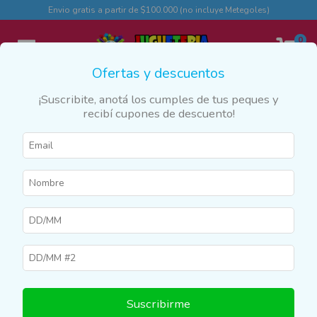
Envio gratis a partir de $100.000 (no incluye Metegoles)
0
Ofertas y descuentos
¡Suscribite, anotá los cumples de tus peques y
recibí cupones de descuento!
Inicio
>
Productos
>
VARIOS
>
Llaveros
Llaveros
Filtrar
Suscribirme