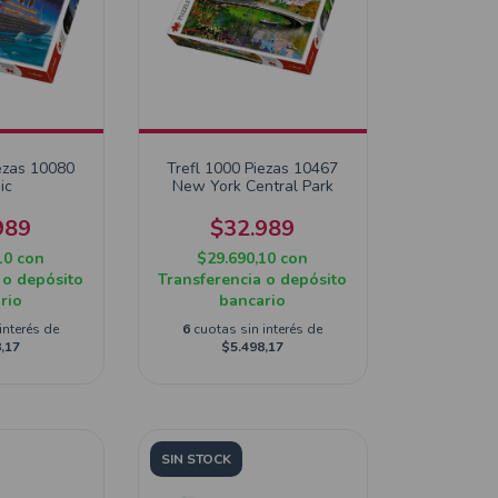
ezas 10080
Trefl 1000 Piezas 10467
ic
New York Central Park
989
$32.989
10
con
$29.690,10
con
 o depósito
Transferencia o depósito
rio
bancario
interés de
6
cuotas sin interés de
,17
$5.498,17
SIN STOCK