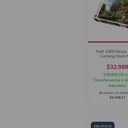
Trefl 1000 Piezas
Carming Nook
$32.98
$29.690,10
c
Transferencia o d
bancario
6
cuotas sin inter
$5.498,17
SIN STOCK