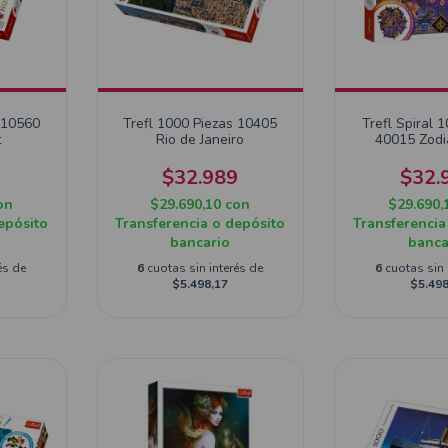
 10560
Trefl 1000 Piezas 10405
Trefl Spiral 
t
Rio de Janeiro
40015 Zodi
9
$32.989
$32.
on
$29.690,10
con
$29.690,
epósito
Transferencia o depósito
Transferencia
bancario
banca
és de
6
cuotas sin interés de
6
cuotas sin 
$5.498,17
$5.498