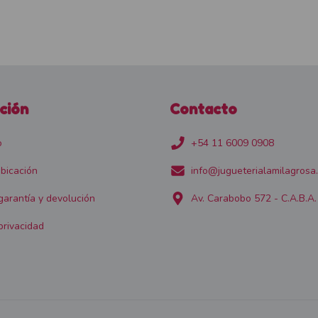
ción
Contacto
o
+54 11 6009 0908
bicación
info@jugueterialamilagrosa
 garantía y devolución
Av. Carabobo 572 - C.A.B.A.
privacidad