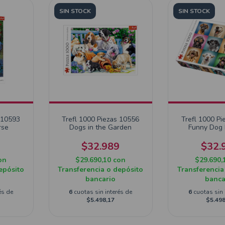
SIN STOCK
SIN STOCK
 10593
Trefl 1000 Piezas 10556
Trefl 1000 Pi
rse
Dogs in the Garden
Funny Dog P
9
$32.989
$32.
on
$29.690,10
con
$29.690,
epósito
Transferencia o depósito
Transferencia
bancario
banca
és de
6
cuotas sin interés de
6
cuotas sin 
$5.498,17
$5.498