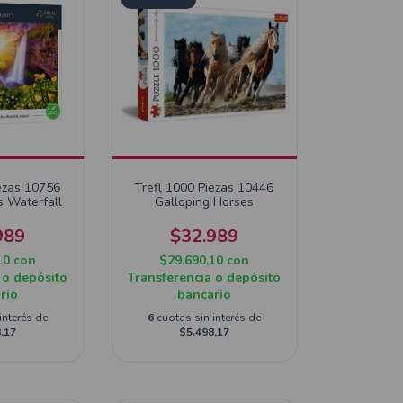
ezas 10756
Trefl 1000 Piezas 10446
s Waterfall
Galloping Horses
989
$32.989
10
con
$29.690,10
con
 o depósito
Transferencia o depósito
rio
bancario
interés de
6
cuotas sin interés de
,17
$5.498,17