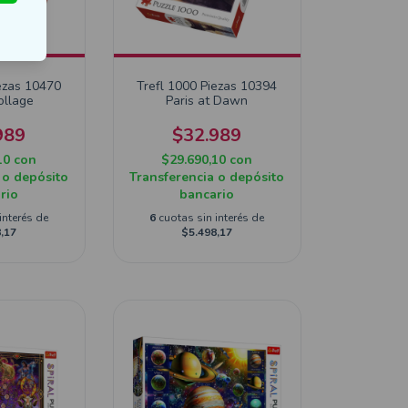
ezas 10470
Trefl 1000 Piezas 10394
ollage
Paris at Dawn
989
$32.989
10
con
$29.690,10
con
 o depósito
Transferencia o depósito
rio
bancario
interés de
6
cuotas sin interés de
,17
$5.498,17