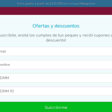
Envio gratis a partir de $100.000 (no incluye Metegoles)
Ofertas y descuentos
Suscribite, anotá los cumples de tus peques y recibí cupones 
descuento!
des
Marcas y franquicias
Destacados
Guia
ecabezas
>
Trefl
>
Hasta 1000 piezas
Suscribirme