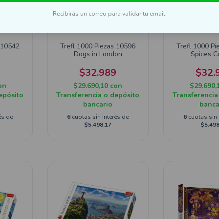
Recibirás un correo para validar tu email.
 10542
Trefl 1000 Piezas 10596
Trefl 1000 Pi
Dogs in London
Spices C
9
$32.989
$32.
on
$29.690,10
con
$29.690,
epósito
Transferencia o depósito
Transferencia
bancario
banca
és de
6
cuotas sin interés de
6
cuotas sin 
$5.498,17
$5.498