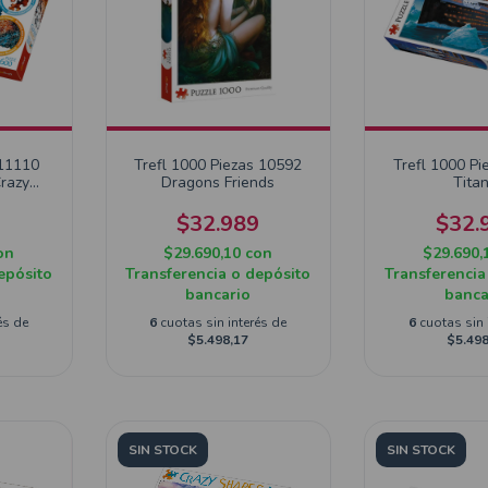
 11110
Trefl 1000 Piezas 10592
Trefl 1000 Pi
Crazy
Dragons Friends
Titan
9
$32.989
$32.
on
$29.690,10
con
$29.690,
epósito
Transferencia o depósito
Transferencia
bancario
banca
és de
6
cuotas sin interés de
6
cuotas sin 
$5.498,17
$5.498
SIN STOCK
SIN STOCK