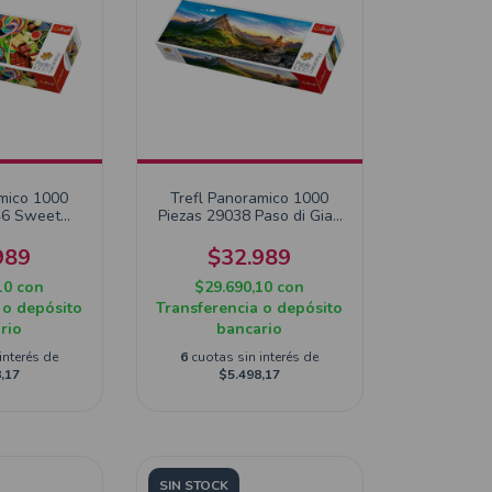
amico 1000
Trefl Panoramico 1000
46 Sweet
Piezas 29038 Paso di Giau
hts
Dolomites
989
$32.989
10
con
$29.690,10
con
 o depósito
Transferencia o depósito
rio
bancario
interés de
6
cuotas sin interés de
,17
$5.498,17
SIN STOCK