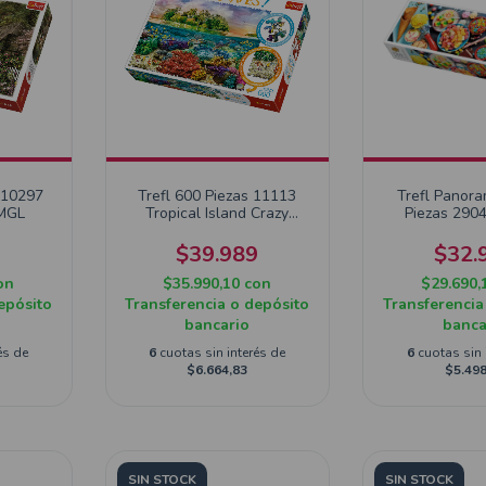
 10297
Trefl 600 Piezas 11113
Trefl Panor
 MGL
Tropical Island Crazy
Piezas 290
Shapes
Delig
9
$39.989
$32.
on
$35.990,10
con
$29.690,
epósito
Transferencia o depósito
Transferencia
bancario
banca
és de
6
cuotas sin interés de
6
cuotas sin 
$6.664,83
$5.498
SIN STOCK
SIN STOCK