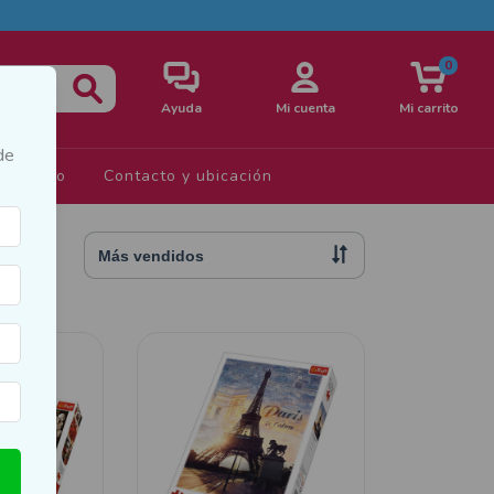
0
Ayuda
Mi cuenta
Mi carrito
de
s de Uso
Contacto y ubicación