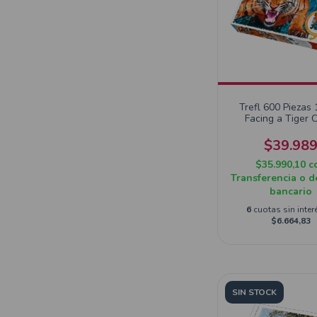
Trefl 600 Piezas
Facing a Tiger 
Shapes
$39.98
$35.990,10
c
Transferencia o d
bancario
6
cuotas sin inter
$6.664,83
SIN STOCK