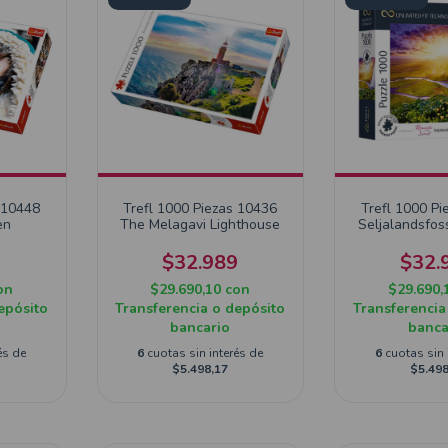
 10448
Trefl 1000 Piezas 10436
Trefl 1000 Pi
en
The Melagavi Lighthouse
Seljalandsfos
9
$32.989
$32.
on
$29.690,10
con
$29.690,
epósito
Transferencia o depósito
Transferencia
bancario
banca
és de
6
cuotas sin interés de
6
cuotas sin 
$5.498,17
$5.498