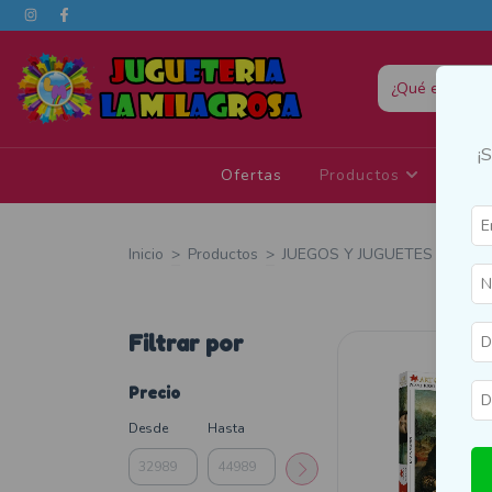
¡
Ofertas
Productos
Eda
Inicio
>
Productos
>
JUEGOS Y JUGUETES
>
Romp
Filtrar por
Precio
Desde
Hasta