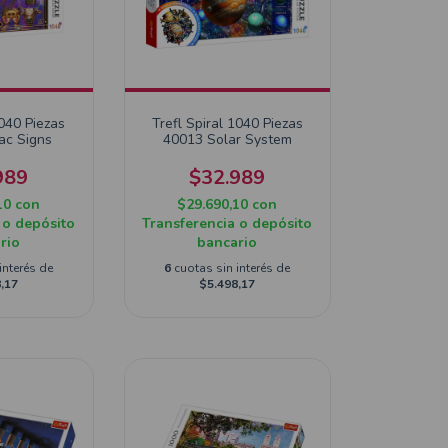
1040 Piezas
Trefl Spiral 1040 Piezas
ac Signs
40013 Solar System
989
$32.989
10
con
$29.690,10
con
 o depósito
Transferencia o depósito
rio
bancario
interés de
6
cuotas sin interés de
,17
$5.498,17