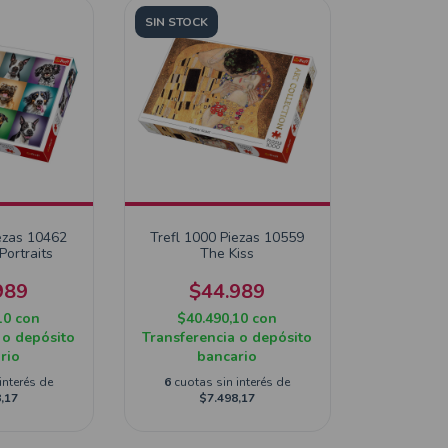
SIN STOCK
ezas 10462
Trefl 1000 Piezas 10559
ortraits
The Kiss
989
$44.989
10
con
$40.490,10
con
 o depósito
Transferencia o depósito
rio
bancario
interés de
6
cuotas sin interés de
,17
$7.498,17